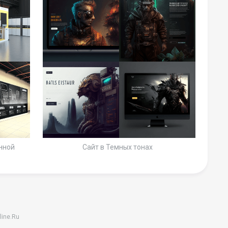
нной
Сайт в Темных тонах
line.Ru