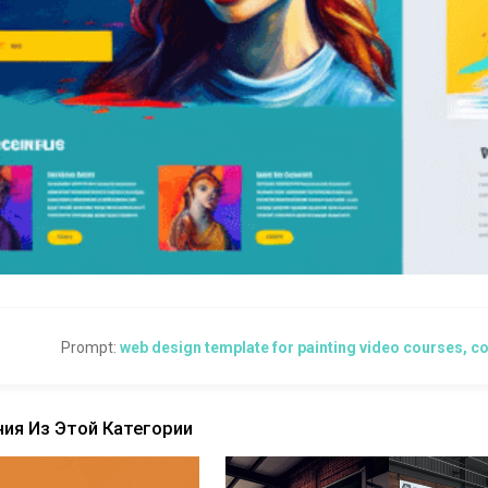
Prompt:
web design template for painting video courses, colo
ия Из Этой Категории