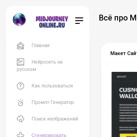
Всё про M
Главная
Макет Сайт
Нейросеть на
русском
Как пользоваться
Промпт Генератор
Поиск изображений
Сгенерировать