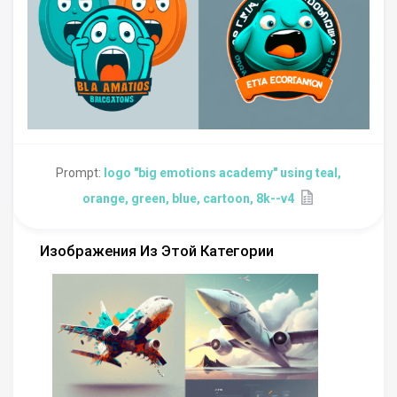
Prompt:
logo "big emotions academy" using teal,
orange, green, blue, cartoon, 8k--v4
Изображения Из Этой Категории