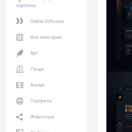
картинку
Stable Diffusion
Все категории
Арт
Люди
Аниме
Портреты
Животные