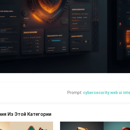
Prompt:
cybersecurity web ui int
ия Из Этой Категории