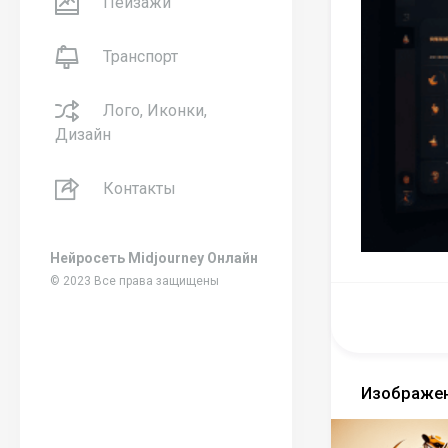
Пейзажи
Транспорт
Лого, Иконки,
Дизайн
Контакты
Нейросеть Midjourney Онлайн
© 2023 Все права защищены
Изображен