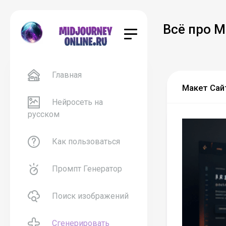
Всё про M
Главная
Макет Сай
Нейросеть на
русском
Как пользоваться
Промпт Генератор
Поиск изображений
Сгенерировать