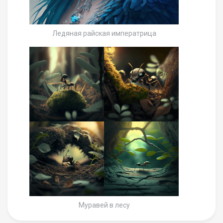
Ледяная райская императрица
Муравей в лесу