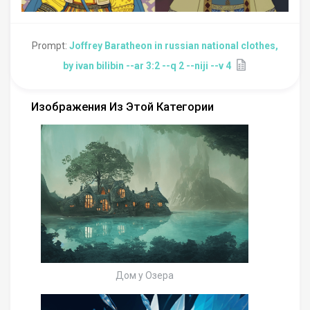
Prompt:
Joffrey Baratheon in russian national clothes,
by ivan bilibin --ar 3:2 --q 2 --niji --v 4
Изображения Из Этой Категории
Дом у Озера