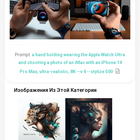
Prompt:
a hand holding wearing the Apple Watch Ultra
and shooting a photo of an iMac with an iPhone 14
Pro Max, ultra-realistic, 8K --v 4 --stylize 500
Изображения Из Этой Категории