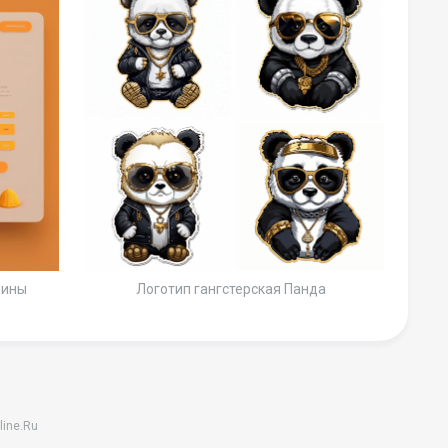
шины
Логотип гангстерская Панда
line.Ru