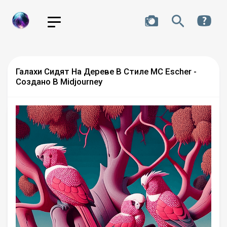
Галахи Сидят На Дереве В Стиле MC Escher -
Создано В Midjourney