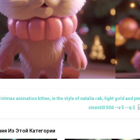
istmas animation kitten, in the style of natalia rak, light gold and pi
cinestill 50d --v 5 --q 2
ия Из Этой Категории