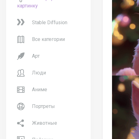
картинку
Stable Diffusion
Все категории
Арт
Люди
Аниме
Портреты
Животные