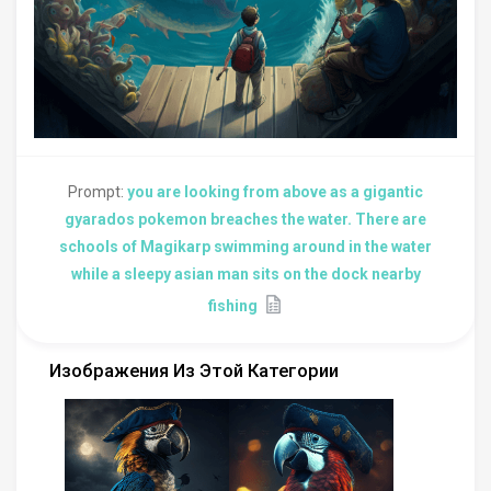
Prompt:
you are looking from above as a gigantic
gyarados pokemon breaches the water. There are
schools of Magikarp swimming around in the water
while a sleepy asian man sits on the dock nearby
fishing
Изображения Из Этой Категории