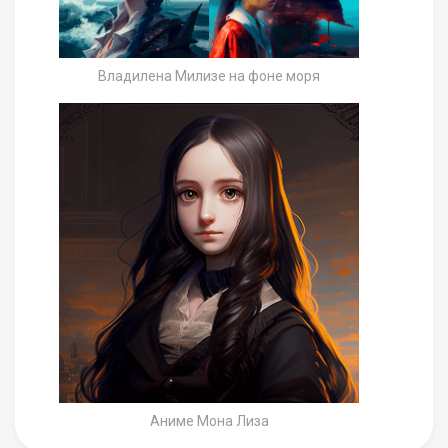
Владилена Милизе на фоне моря
Аниме Мона Лиза