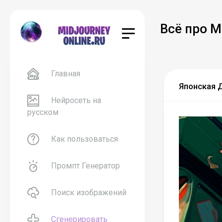
Всё про M
Главная
Японская 
Нейросеть на
русском
Как пользоваться
Промпт Генератор
Поиск изображений
Сгенерировать