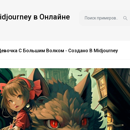
idjourney в Онлайне
Девочка С Большим Волком - Создано В Midjourney