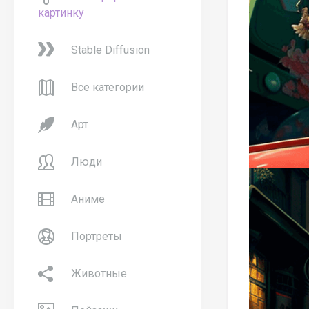
картинку
Stable Diffusion
Все категории
Арт
Люди
Аниме
Портреты
Животные