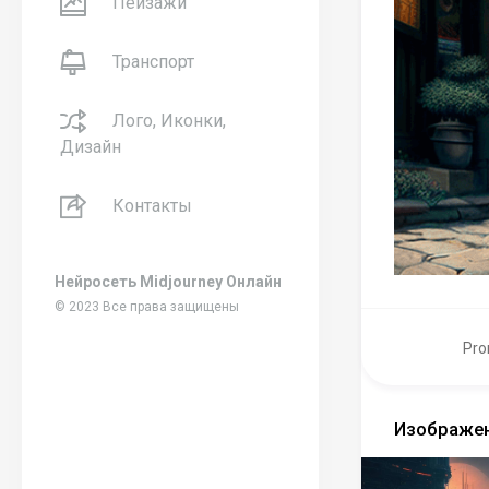
Пейзажи
Транспорт
Лого, Иконки,
Дизайн
Контакты
Нейросеть Midjourney Онлайн
© 2023 Все права защищены
Pro
Изображен