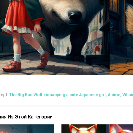
mpt:
The Big Bad Wolf kidnapping a cute Japanese girl, Anime, Villain
ия Из Этой Категории