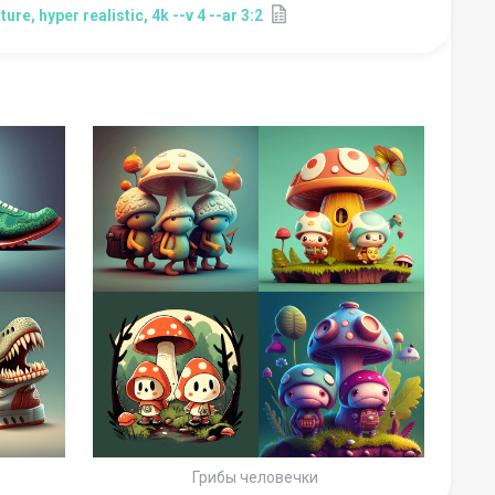
re, hyper realistic, 4k --v 4 --ar 3:2
Грибы человечки