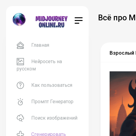
Всё про M
Главная
Взрослый М
Нейросеть на
русском
Как пользоваться
Промпт Генератор
Поиск изображений
Сгенерировать