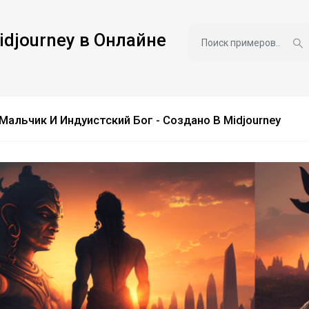
idjourney в Онлайне
альчик И Индуистский Бог - Создано В Midjourney