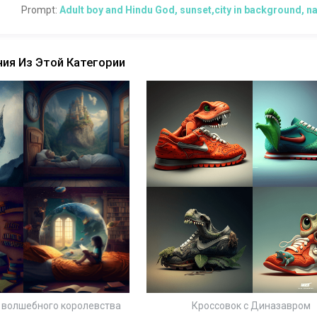
Prompt:
Adult boy and Hindu God, sunset,city in background, natu
ия Из Этой Категории
 волшебного королевства
Кроссовок с Диназавром