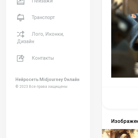
Пейзажи
Транспорт
Лого, Иконки,
Дизайн
Контакты
Нейросеть Midjourney Онлайн
© 2023 Все права защищены
Изображен