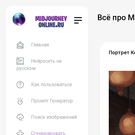
Всё про M
Главная
Портрет К
Нейросеть на
русском
Как пользоваться
Промпт Генератор
Поиск изображений
Сгенерировать