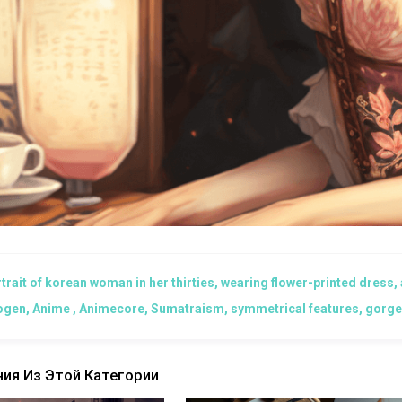
trait of korean woman in her thirties, wearing flower-printed dress, a
logen, Anime , Animecore, Sumatraism, symmetrical features, gorgeous
ия Из Этой Категории