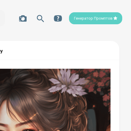
Генератор Промптов
ey