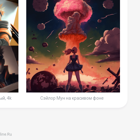
ый, 4k
Сэйлор Мун на красивом фоне
line.Ru