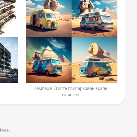
и
Кемпер в Египте припаркован возле
сфинкса
line.Ru