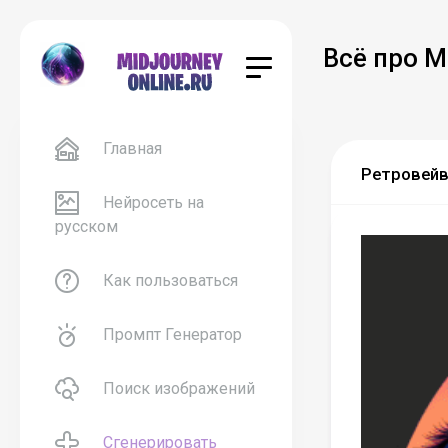
Всё про M
Главная
Ретровейв 
Нейросеть на
русском
Как пользоваться
Промпт Генератор
Поиск изображений
Сгенерировать