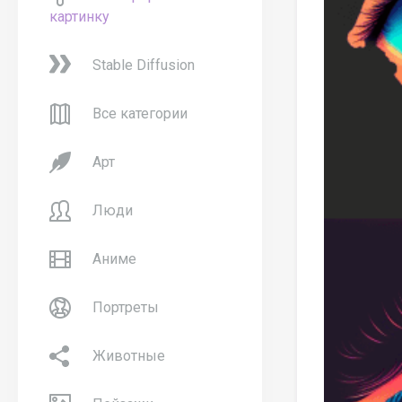
картинку
Stable Diffusion
Все категории
Арт
Люди
Аниме
Портреты
Животные