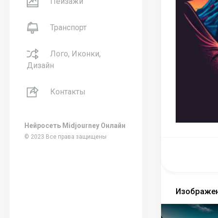
Пейзажи
Транспорт
Лого, Иконки,
Дизайн
Контакты
Нейросеть Midjourney Онлайн
© 2023 Все права защищены
Изображен