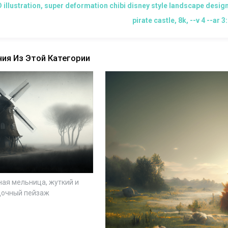
 illustration, super deformation chibi disney style landscape design
pirate castle, 8k, --v 4 --ar 3
ия Из Этой Категории
ная мельница, жуткий и
дочный пейзаж