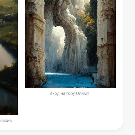
Вход на гору Олимп
еский