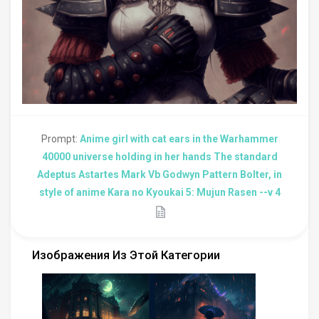
Prompt:
Anime girl with cat ears in the Warhammer
40000 universe holding in her hands The standard
Adeptus Astartes Mark Vb Godwyn Pattern Bolter, in
style of anime Kara no Kyoukai 5: Mujun Rasen --v 4
Изображения Из Этой Категории