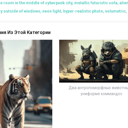
e room in the middle of cyberpunk city, metallic futuristic sofa, alien 
ty outside of windows, neon light, hyper-realistic photo, volumetric, 
ия Из Этой Категории
Два антропоморфных животны
униформе коммандос