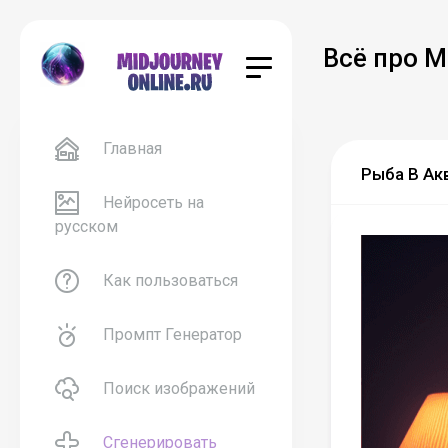
Всё про M
Главная
Рыба В Акв
Нейросеть на
русском
Как пользоваться
Промпт Генератор
Поиск изображений
Сгенерировать