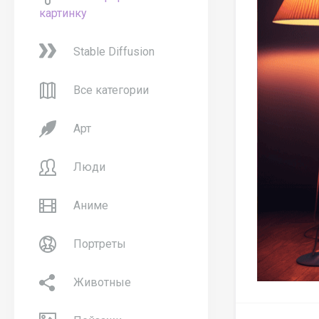
картинку
Stable Diffusion
Все категории
Арт
Люди
Аниме
Портреты
Животные