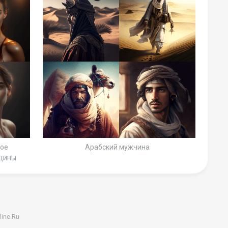
кое
Арабский мужчина
нщины
line.Ru