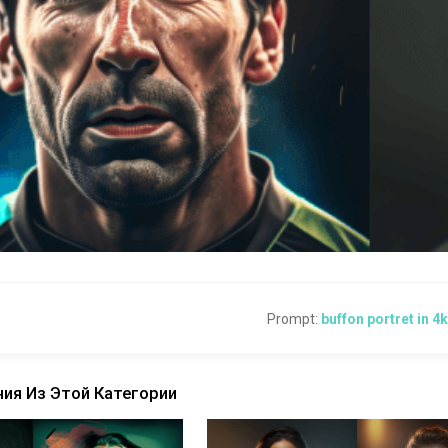
Prompt:
buffon portret in 4
ия Из Этой Категории