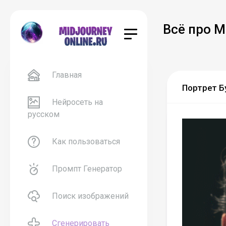
Всё про M
Главная
Портрет Бу
Нейросеть на
русском
Как пользоваться
Промпт Генератор
Поиск изображений
Сгенерировать