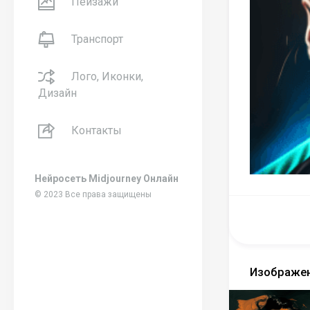
Пейзажи
Транспорт
Лого, Иконки,
Дизайн
Контакты
Нейросеть Midjourney Онлайн
© 2023 Все права защищены
Изображен