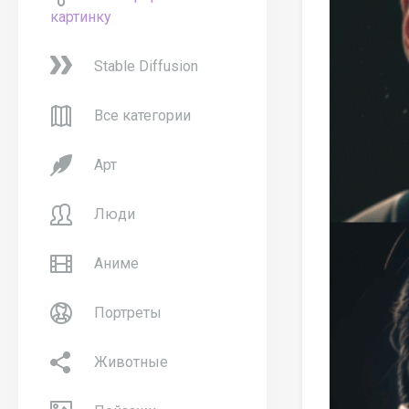
картинку
Stable Diffusion
Все категории
Арт
Люди
Аниме
Портреты
Животные