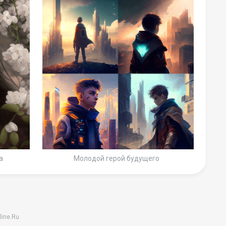
а
Молодой герой будущего
line.Ru