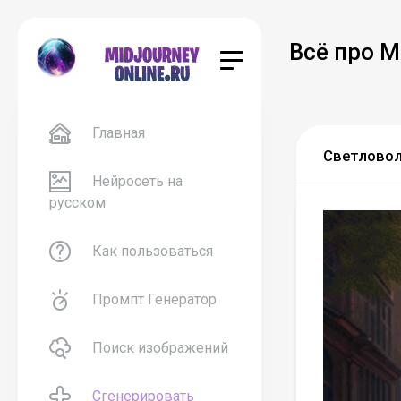
Всё про M
Главная
Светловол
Нейросеть на
русском
Как пользоваться
Промпт Генератор
Поиск изображений
Сгенерировать