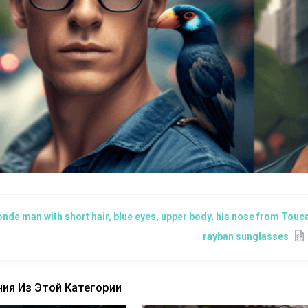
onde man with short hair, blue eyes, upper body, his nose from Touc
rayban sunglasses
ия Из Этой Категории