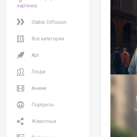
картинку
Stable Diffusion
Все категории
Арт
Люди
Аниме
Портреты
Животные