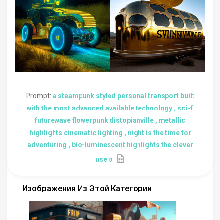
Prompt:
a steampunk styled personal transport built
with the most advanced available technology , sci-fi
futurewave flowerpunk distopianville , metallic
highlights cinematic lighting , night is the time for
adventuring , bio-luminescent highlights the clever
use o
Изображения Из Этой Категории