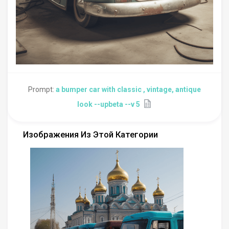
Prompt:
a bumper car with classic , vintage, antique
look --upbeta --v 5
Изображения Из Этой Категории