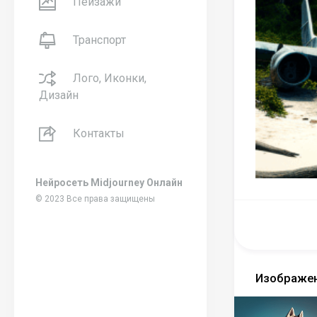
Пейзажи
Транспорт
Лого, Иконки,
Дизайн
Контакты
Нейросеть Midjourney Онлайн
© 2023 Все права защищены
Изображен