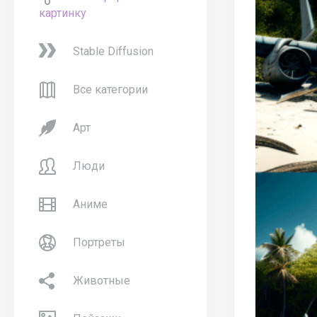
картинку
Stable Diffusion
Все категории
Арт
Люди
Аниме
Портреты
Животные