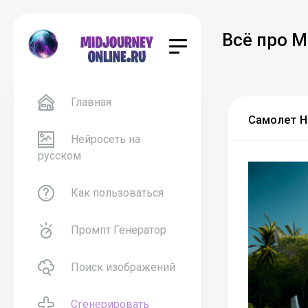
Всё про M
Главная
Самолет На
Нейросеть на
русском
Как пользоваться
Промпт Генератор
Поиск изображений
Сгенерировать