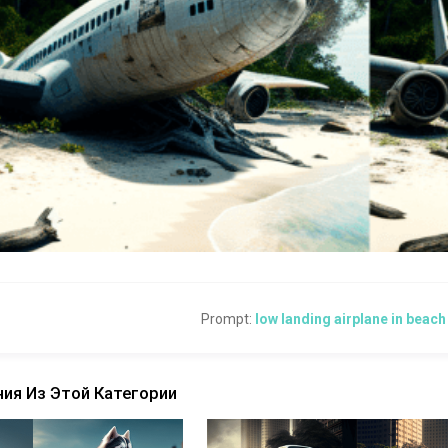
Prompt:
low landing airplane in beach
ия Из Этой Категории