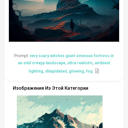
Prompt:
very scary witches giant ominous fortress in
an odd creepy landscape, ultra realistic, ambient
lighting, dilapidated, glowing, fog
Изображения Из Этой Категории