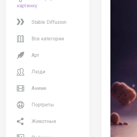
картинку
Stable Diffusion
Все категории
Арт
Люди
Аниме
Портреты
Животные