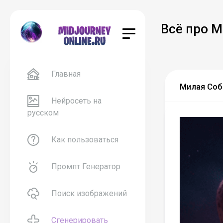
Всё про M
Главная
Милая Соба
Нейросеть на
русском
Как пользоваться
Промпт Генератор
Поиск изображений
Сгенерировать