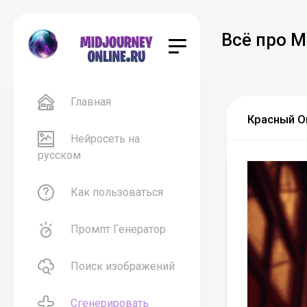
Всё про M
Главная
Красный О
Нейросеть на
русском
Как пользоваться
Промпт Генератор
Поиск изображений
Сгенерировать