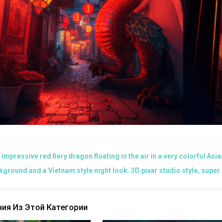
 impressive red fiery dragon floating in the air in a very colorful Asia
ground and a Vietnam style night look. 3D pixar studio style, super de
ия Из Этой Категории