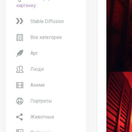
картинку
Stable Diffusion
Все категории
Арт
Люди
Аниме
Портреты
Животные