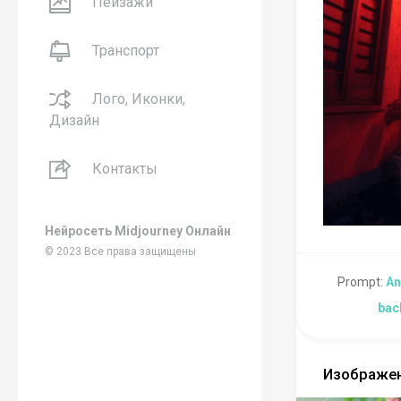
Пейзажи
Транспорт
Лого, Иконки,
Дизайн
Контакты
Нейросеть Midjourney Онлайн
© 2023 Все права защищены
Prompt:
An
back
Изображен