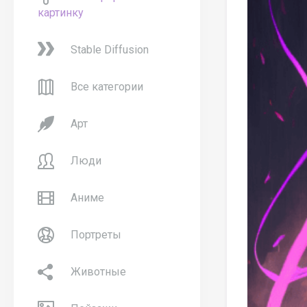
картинку
Stable Diffusion
Все категории
Арт
Люди
Аниме
Портреты
Животные