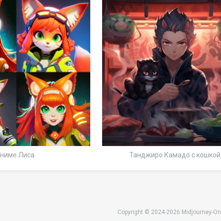
ниме Лиса
Танджиро Камадо с кошкой
Copyright © 2024-2026 Midjourney-On