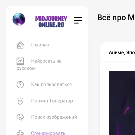
Всё про M
Главная
Аниме, Япо
Нейросеть на
русском
Как пользоваться
Промпт Генератор
Поиск изображений
Сгенерировать