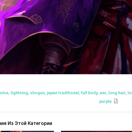
nime, lightning, shogun, japan traditional, full body, war, long hair
purple
ия Из Этой Категории