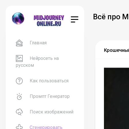
Всё про M
Главная
Крошечный
Нейросеть на
русском
Как пользоваться
Промпт Генератор
Поиск изображений
Сгенерировать