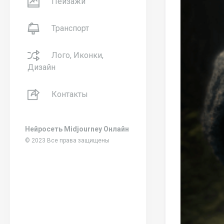
Пейзажи
Транспорт
Лого, Иконки,
Дизайн
Контакты
Нейросеть Midjourney Онлайн
© 2023 Все права защищены