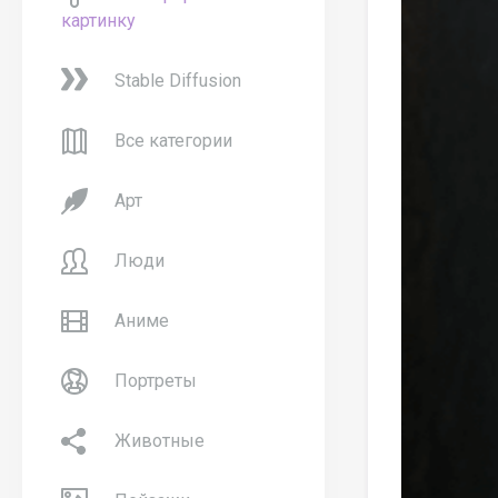
картинку
Stable Diffusion
Все категории
Арт
Люди
Аниме
Портреты
Животные