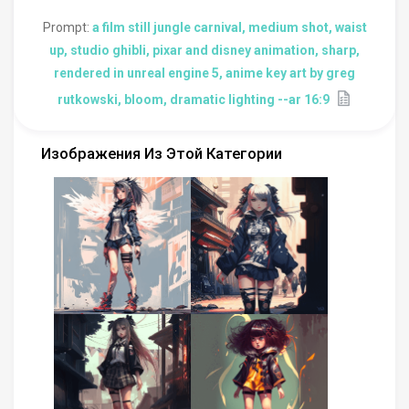
Prompt:
a film still jungle carnival, medium shot, waist
up, studio ghibli, pixar and disney animation, sharp,
rendered in unreal engine 5, anime key art by greg
rutkowski, bloom, dramatic lighting --ar 16:9
Изображения Из Этой Категории