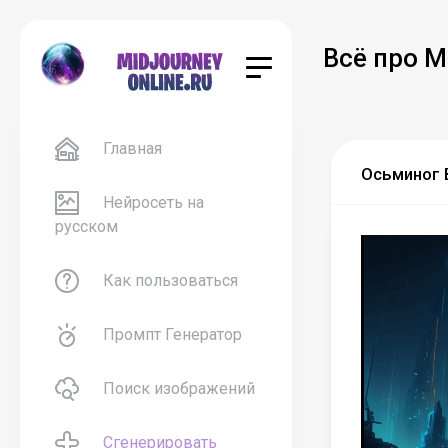
Всё про M
Главная
Осьминог 
Нейросеть на
русском
Как пользоваться
Промпт Генератор
Поиск изображений
Сгенерировать