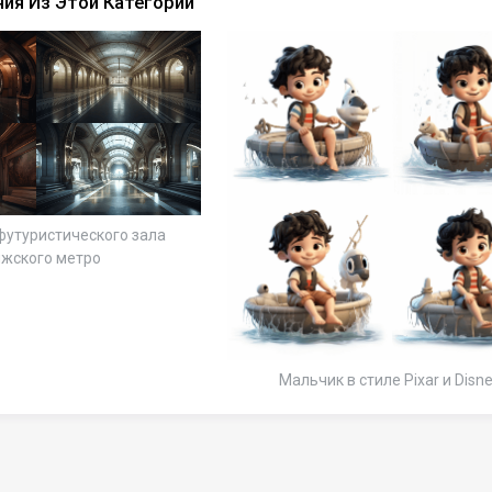
ия Из Этой Категории
футуристического зала
жского метро
Мальчик в стиле Pixar и Disn