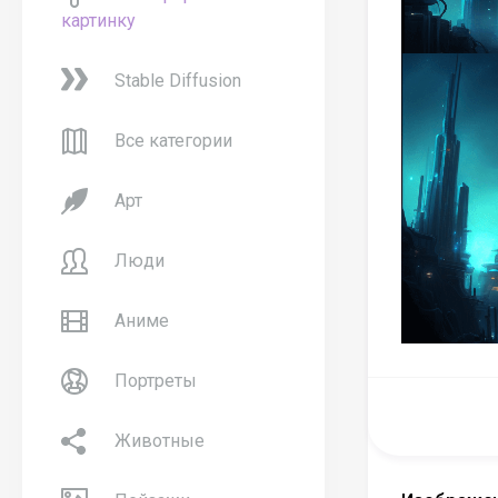
картинку
Stable Diffusion
Все категории
Арт
Люди
Аниме
Портреты
Животные